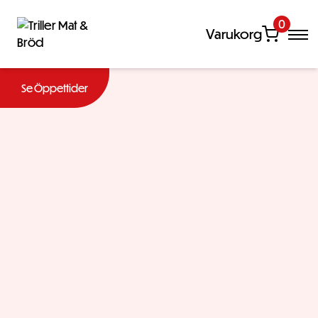
0
Varukorg
Se Öppettider