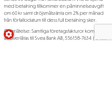
med betalning tillkommer en påminnelseavgift
om 60 kr samt dröjsmålsränta om 2% per månad
från förfallodatum till dess full betalning sker.
Överlåtelse: Samtliga företagsfakturor kommer
att överlåtas till Svea Bank AB, 556158-7634 (”Svea
Bank”). Alla betalningar med anledning av
fakturan ska erläggas till Svea Bank.
GDPR:
GDPR: Vid betalning via företagsfaktura kommer
fakturan att överlåtas till Svea Bank AB och vi delar
då företagskundens personuppgifter med
Svea Bank. Svea Bank är personuppgiftsansvarig