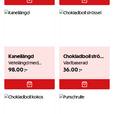
Kanellängd
Chokladboll strössel
Vetelängd med…
Växtbaserad
98.00
:-
36.00
:-