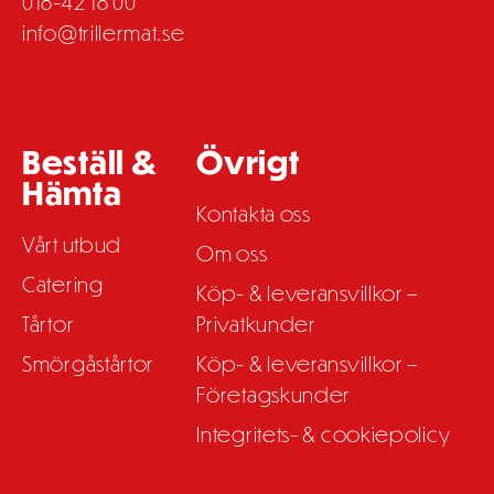
018-42 18 00
info@trillermat.se
Beställ &
Övrigt
Hämta
Kontakta oss
Vårt utbud
Om oss
Catering
Köp- & leveransvillkor –
Tårtor
Privatkunder
Smörgåstårtor
Köp- & leveransvillkor –
Företagskunder
Integritets- & cookiepolicy