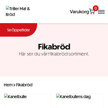
0
Varukorg
Se Öppettider
Fikabröd
Här ser du vårt fikabröd sortiment.
Hem
»
Fikabröd