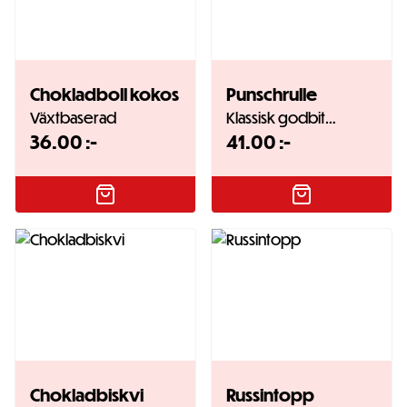
Chokladboll kokos
Punschrulle
Växtbaserad
Klassisk godbit…
36.00
:-
41.00
:-
Chokladbiskvi
Russintopp