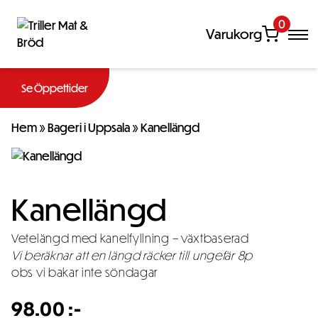
0
Varukorg
Se Öppettider
Hem
»
Bageri i Uppsala
»
Kanellängd
Kanellängd
Vetelängd med kanelfyllning – växtbaserad
Vi beräknar att en längd räcker till ungefär 8p
obs vi bakar inte söndagar
98.00
:-