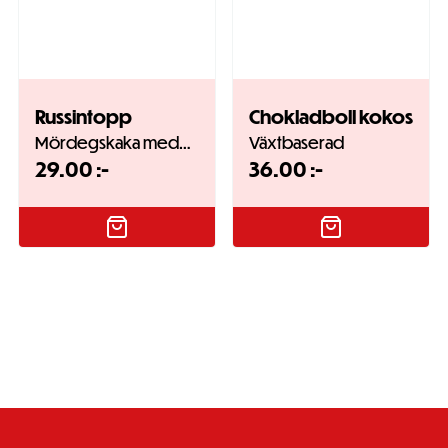
Russintopp
Chokladboll kokos
Mördegskaka med…
Växtbaserad
29.00
:-
36.00
:-