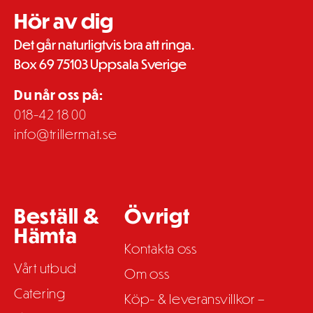
Hör av dig
Det går naturligtvis bra att ringa.
Box 69 75103 Uppsala Sverige
Du når oss på:
018-42 18 00
info@trillermat.se
Beställ &
Övrigt
Hämta
Kontakta oss
Vårt utbud
Om oss
Catering
Köp- & leveransvillkor –