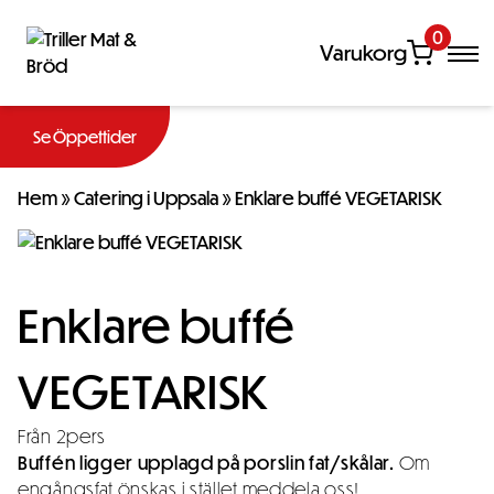
0
Varukorg
Se Öppettider
Hem
»
Catering i Uppsala
»
Enklare buffé VEGETARISK
Enklare buffé
VEGETARISK
Från 2pers
Buffén ligger upplagd på porslin fat/skålar.
Om
engångsfat önskas i stället meddela oss!