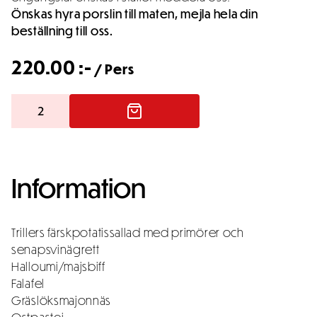
Önskas hyra porslin till maten, mejla hela din
beställning till oss.
220.00
:-
/ Pers
Enklare
buffé
VEGETARISK
mängd
Information
Trillers färskpotatissallad med primörer och
senapsvinägrett
Halloumi/majsbiff
Falafel
Gräslöksmajonnäs