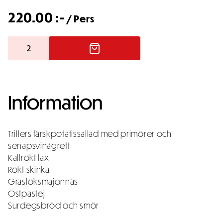
220.00
:-
/ Pers
Enklare
buffé
mängd
Information
Trillers färskpotatissallad med primörer och
senapsvinägrett
Kallrökt lax
Rökt skinka
Gräslöksmajonnäs
Ostpastej
Surdegsbröd och smör