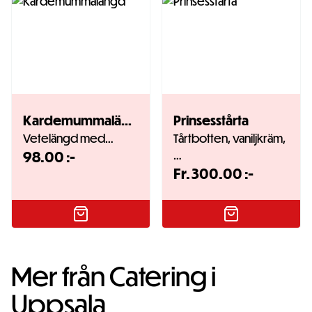
Kardemummalängd
Prinsesstårta
Vetelängd med…
Tårtbotten, vaniljkräm,
98.00
:-
…
Fr.
300.00
:-
Mer från Catering i
Uppsala