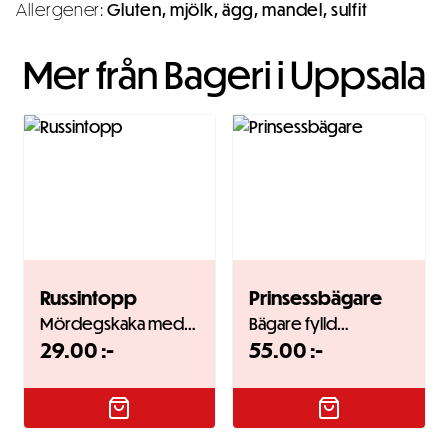
Allergener:
Gluten, mjölk, ägg, mandel, sulfit
Mer från Bageri i Uppsala
Russintopp
Prinsessbägare
Mördegskaka med…
Bägare fylld…
29.00
:-
55.00
:-