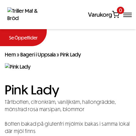
0
Varukorg
Se Öppettider
Hem
»
Bageri i Uppsala
»
Pink Lady
Pink Lady
Tårtbotten, citronkräm, vaniljkräm, hallongrädde,
mönstrad rosa marsipan, blommor
Botten bakad på glutenfri mjölmix bakas i samma lokal
där mjöl finns