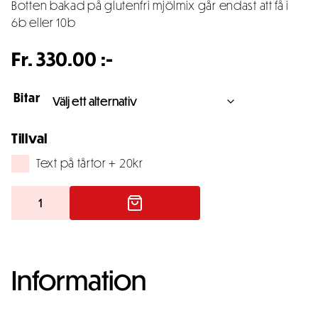
Botten bakad på glutenfri mjölmix går endast att få i
6b eller 10b
Fr.
330.00
:-
Bitar
Tillval
Text på tårtor + 20kr
Pink
Lady
mängd
Information