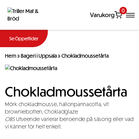
0
Varukorg
Se Öppettider
Hem
»
Bageri i Uppsala
»
Chokladmoussetårta
Chokladmoussetårta
Mörk chokladmousse, hallonpannacotta, vit
browniebotten, Chokladglaze
OBS
Utseende varierar beroende på säsong eller vad
vi känner för helt enkelt.