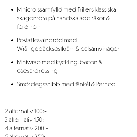
Minicroissant fylld med Trillers klassiska
skagenröra på handskalade räkor &
forellrom
Rostat levainbröd med
Wrångebäcksostkräm & balsamvinäger
Miniwrap med kyckling, bacon &
caesardressing
Smördegssnibb med fänkål & Pernod
2 alternativ 100:-
3 alternativ 150:-
4 alternativ 200:-
5 alternativ 250:-