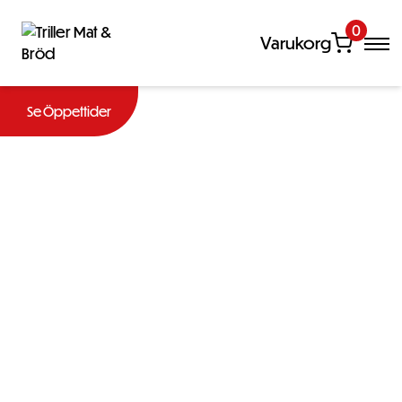
0
Varukorg
Se Öppettider