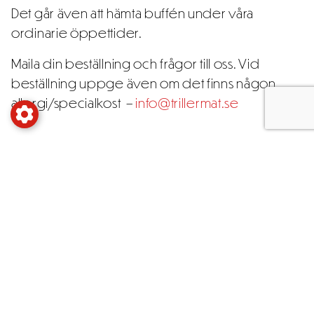
Det går även att hämta buffén under våra
ordinarie öppettider.
Maila din beställning och frågor till oss. Vid
beställning uppge även om det finns någon
allergi/specialkost –
info@trillermat.se
Vegetarisk
Mingel/snittar
Våren/sommaren
Fläderpicklad fioretto, fläderkräm, rabarber
& pärlor på hallonvinäger