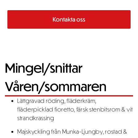
till. Välj hur många sorter ni vill!
Kontakta oss
Mingel/snittar
Våren/sommaren
Lättgravad röding, fläderkräm,
fläderpicklad fioretto, färsk stenbitsrom & vit
strandkrassing
Majskyckling från Munka-Ljungby, rostad &