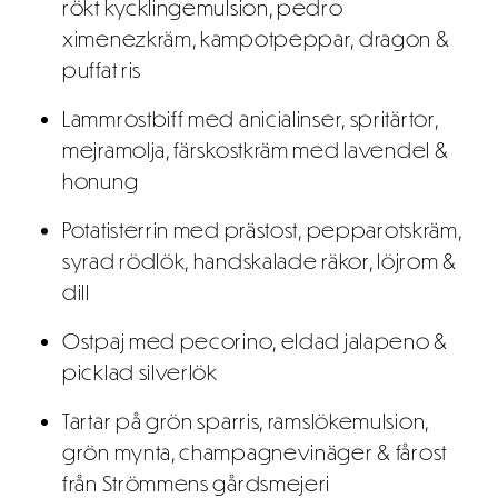
rökt kycklingemulsion, pedro
ximenezkräm, kampotpeppar, dragon &
puffat ris
Lammrostbiff med anicialinser, spritärtor,
mejramolja, färskostkräm med lavendel &
honung
Potatisterrin med prästost, pepparotskräm,
syrad rödlök, handskalade räkor, löjrom &
dill
Ostpaj med pecorino, eldad jalapeno &
picklad silverlök
Tartar på grön sparris, ramslökemulsion,
grön mynta, champagnevinäger & fårost
från Strömmens gårdsmejeri